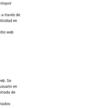
e mayor
 a través de
blicidad en
sitio web
web.
Se
 usuario en
minada de
atados