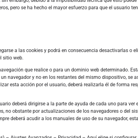
b, sin embargo, debido a la imposibilidad técnica que esto puede
eros, pero se ha hecho el mayor esfuerzo para que el usuario te
garse a las cookies y podrá en consecuencia desactivarlas o el
 sitio web.
a navegación que realice o para un dominio web determinado. Est
n un navegador y no en los restantes del mismo dispositivo, se 
lizar esta acción por el usuario, deberá realizarla él de forma r
rio deberá dirigirse a la parte de ayuda de cada uno para ver 
s, no obstante por actualizaciones de los navegadores o del si
iempre deberá acudir a los manuales de uso de su navegador, est
s) – Ajustes Avanzados – Privacidad – Aquí elige si configurar 