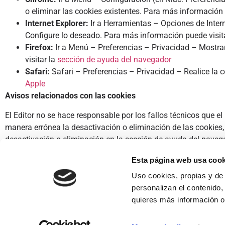
o eliminar las cookies existentes. Para más información
Internet Explorer:
Ir a Herramientas – Opciones de Inte
Configure lo deseado. Para más información puede visit
Firefox:
Ir a Menú – Preferencias – Privacidad – Mostra
visitar la
sección de ayuda del navegador
Safari:
Safari – Preferencias – Privacidad – Realice la
Apple
Avisos relacionados con las cookies
El Editor no se hace responsable por los fallos técnicos que e
manera errónea la desactivación o eliminación de las cookies,
desactivación o eliminación en la sección de ayuda del naveg
desactivar las cookies en su navegador y en por ende, asume 
Esta página web usa cook
En todo momento el usuario podrá comunicarse con El Editor 
Uso cookies, propias y de
personalizan el contenido,
quieres más información o