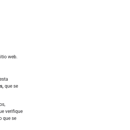
sitio web.
esta
es,
que se
os,
e verifique
o que se