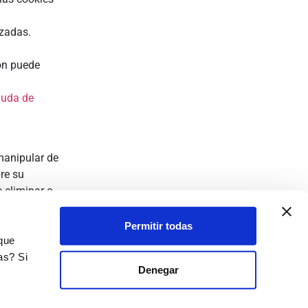
nzadas.
ón puede
ayuda de
 manipular de
re su
 eliminar o
Permitir todas
 que
as? Si
Denegar