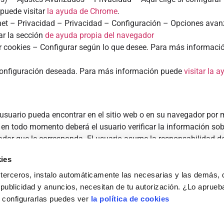
 puede visitar
la ayuda de Chrome
.
rnet – Privacidad – Privacidad – Configuración – Opciones ava
ar la sección
de ayuda propia del navegador
r cookies – Configurar según lo que desee. Para más informaci
 configuración deseada. Para más información puede
visitar la 
l usuario pueda encontrar en el sitio web o en su navegador por
 en todo momento deberá el usuario verificar la información sob
ador que le corresponda. El usuario asume la responsabilidad de
las consecuencias que se deriven de esto.
ies
a través del inma@inmaprieto.digital
 terceros, instalo automáticamente las necesarias y las demás,
 publicidad y anuncios, necesitan de tu autorización. ¿Lo aprueb
 configurarlas puedes ver
la política de cookies