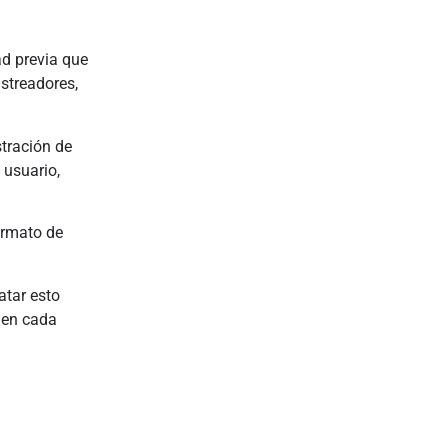
ad previa que
streadores,
stración de
 usuario,
ormato de
atar esto
 en cada