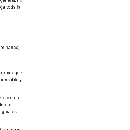
 generar, no
nga toda la
iminarlas,
a
asumirá que
esponsable y
el caso en
stema
a guía es
las cookies