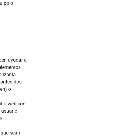
quipo o
eden ayudar a
 elementos
lizar la
 contenidos
gen) o
itio web con
 usuario
o
s que sean