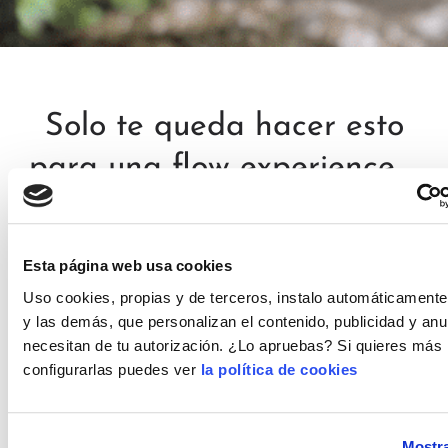
Solo te queda hacer esto
para una flow experience ...
Esta página web usa cookies
Uso cookies, propias y de terceros, instalo automáticamente
y las demás, que personalizan el contenido, publicidad y anu
necesitan de tu autorización. ¿Lo apruebas? Si quieres más 
configurarlas puedes ver
la política de cookies
Añade la fecha en tu Calendario
Miércoles 28 de Julio a las 18h España –
Mostra