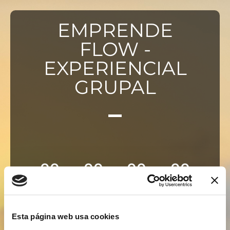
EMPRENDE
FLOW -
EXPERIENCIAL
GRUPAL
00
00
00
00
DÍAS
HORAS
MINUTOS
SEGUNDOS
"Este Producto
Esta página web usa cookies