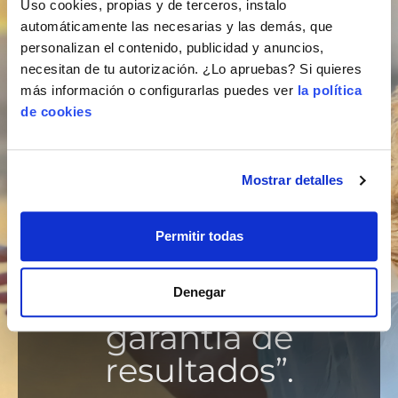
no garantiza la
Uso cookies, propias y de terceros, instalo
automáticamente las necesarias y las demás, que
obtención de
personalizan el contenido, publicidad y anuncios,
resultados.
necesitan de tu autorización. ¿Lo apruebas? Si quieres
más información o configurarlas puedes ver
la política
Cualquier
de cookies
referencia al
desempeño de
Mostrar detalles
una estrategia no
debe ser
Permitir todas
interpretada
como una
Denegar
garantía de
resultados”.